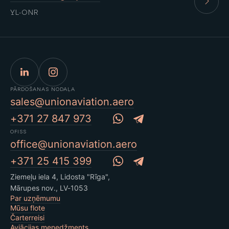
YL-ONR
PĀRDOŠANAS NODAĻA
sales@unionaviation.aero
+371 27 847 973
OFISS
office@unionaviation.aero
+371 25 415 399
Ziemeļu iela 4, Lidosta "Rīga",
Mārupes nov., LV-1053
Par uzņēmumu
Mūsu flote
Čarterreisi
Aviācijas menedžments