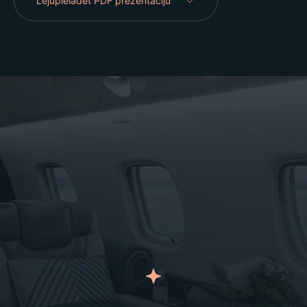
Lejupielādēt PDF prezentāciju