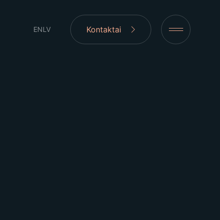
Kontaktai
EN
LV
MAKS. ATSTUMAS
KOMANDOJE
RŪKYTI