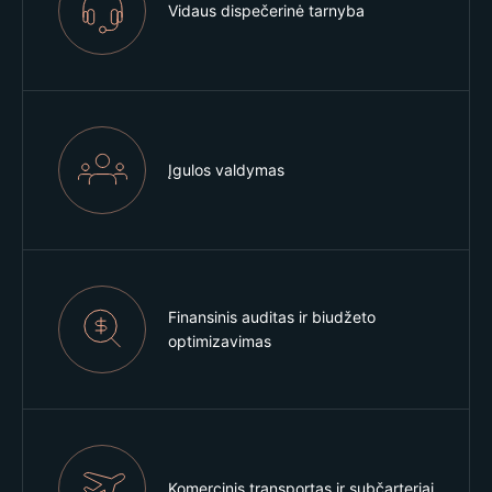
Vidaus dispečerinė tarnyba
Įgulos valdymas
Finansinis auditas ir biudžeto
optimizavimas
Komercinis transportas ir subčarteriai