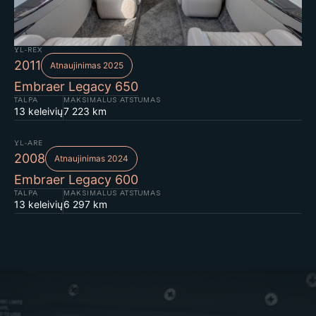
YL-REX
2011
Atnaujinimas 2025
Embraer Legacy 650
TALPA
MAKSIMALUS ATSTUMAS
13 keleivių
7 223 km
YL-ARE
2008
Atnaujinimas 2024
Embraer Legacy 600
TALPA
MAKSIMALUS ATSTUMAS
13 keleivių
6 297 km