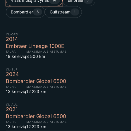
Visas mūsų laivynas
Embraer
14
7
Bombardier
Gulfstream
6
1
YL-ORD
2014
Embraer Lineage 1000E
TALPA
MAKSIMALUS ATSTUMAS
19 keleivių
8 500 km
YL-ELF
2024
Bombardier Global 6500
TALPA
MAKSIMALUS ATSTUMAS
13 keleivių
12 223 km
YL-AUL
2021
Bombardier Global 6500
TALPA
MAKSIMALUS ATSTUMAS
13 keleivių
12 223 km