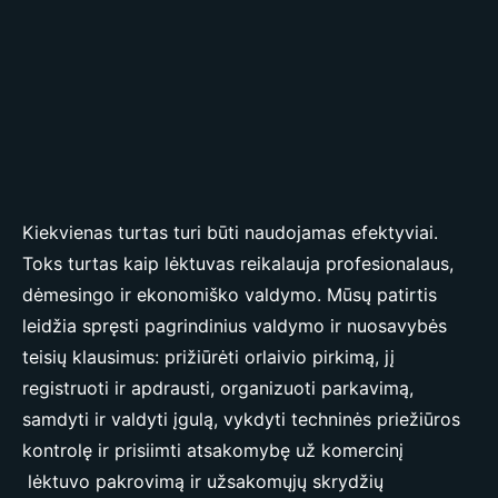
Kiekvienas turtas turi būti naudojamas efektyviai.
Toks turtas kaip lėktuvas reikalauja profesionalaus,
dėmesingo ir ekonomiško valdymo. Mūsų patirtis
leidžia spręsti pagrindinius valdymo ir nuosavybės
teisių klausimus: prižiūrėti orlaivio pirkimą, jį
registruoti ir apdrausti, organizuoti parkavimą,
samdyti ir valdyti įgulą, vykdyti techninės priežiūros
kontrolę ir prisiimti atsakomybę už komercinį
lėktuvo pakrovimą ir užsakomųjų skrydžių