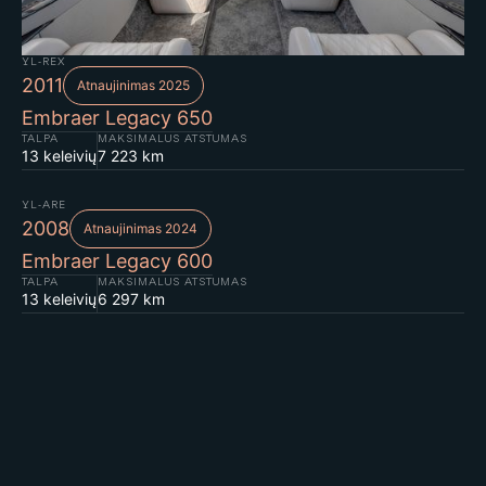
YL-REX
2011
Atnaujinimas 2025
Embraer Legacy 650
TALPA
MAKSIMALUS ATSTUMAS
13 keleivių
7 223 km
YL-ARE
2008
Atnaujinimas 2024
Embraer Legacy 600
TALPA
MAKSIMALUS ATSTUMAS
13 keleivių
6 297 km