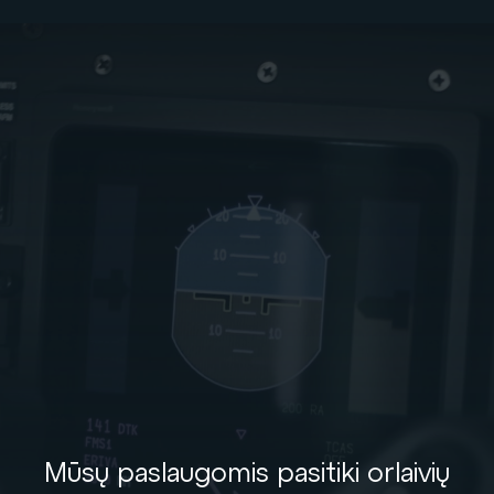
MŪSŲ POŽIŪRIS
Mūsų paslaugomis pasitiki orlaivių