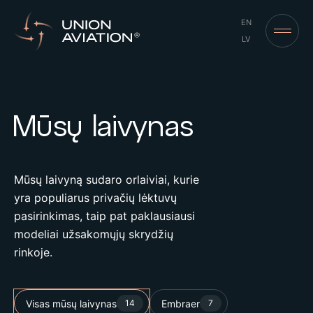
EN
LV
Mūsų laivynas
Mūsų laivyną sudaro orlaiviai, kurie
yra populiarus privačių lėktuvų
pasirinkimas, taip pat paklausiausi
modeliai užsakomųjų skrydžių
rinkoje.
Visas mūsų laivynas
Embraer
14
7