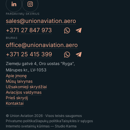
PARDAVIMŲ SKYRIUS
sales@unionaviation.aero
+371 27 847 973
BIURAS
office@unionaviation.aero
+371 25 415 399
Ziemeļu gatvė 4, Oro uostas "Ryga",
Mārupes kr., LV-1053
Apie įmonę
Mūsų laivynas
Užsakomieji skrydžiai
Aviacijos valdymas
Prieš skrydį
Kontaktai
© Union Aviation 2026 · Visos teisės saugomos
Privatumo politika
Slapukų politika
Taisyklės ir sąlygos
Interneto svetainių kūrimas — Studio Karma