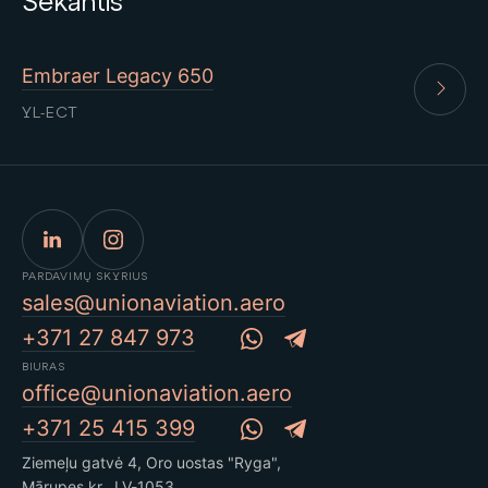
Sekantis
Embraer Legacy 650
YL-ECT
PARDAVIMŲ SKYRIUS
sales@unionaviation.aero
+371 27 847 973
BIURAS
office@unionaviation.aero
+371 25 415 399
Ziemeļu gatvė 4, Oro uostas "Ryga",
Mārupes kr., LV-1053